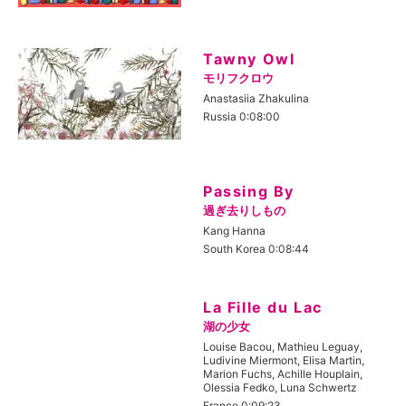
Tawny Owl
モリフクロウ
Anastasiia Zhakulina
Russia 0:08:00
Passing By
過ぎ去りしもの
Kang Hanna
South Korea 0:08:44
La Fille du Lac
湖の少女
Louise Bacou, Mathieu Leguay,
Ludivine Miermont, Elisa Martin,
Marion Fuchs, Achille Houplain,
Olessia Fedko, Luna Schwertz
France 0:09:23