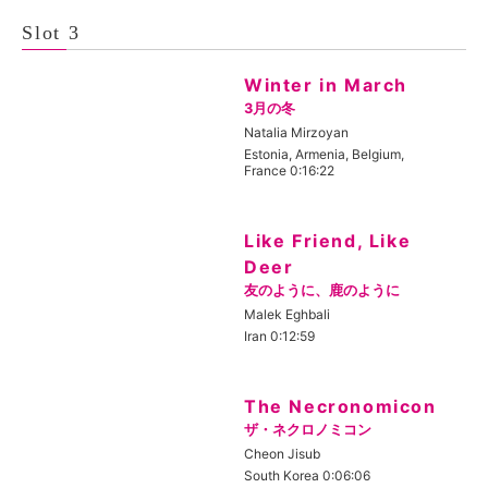
Slot 3
Winter in March
3月の冬
Natalia Mirzoyan
Estonia, Armenia, Belgium,
France 0:16:22
Like Friend, Like
Deer
友のように、鹿のように
Malek Eghbali
Iran 0:12:59
The Necronomicon
ザ・ネクロノミコン
Cheon Jisub
South Korea 0:06:06