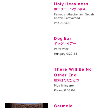
Holy Heaviness
ホーリー・ヘヴィネス
Farnoush Abedirenani, Negah
Khezre Fardyardad
Iran 0:09:00
Dog Ear
ドッグ・イアー
Péter Vácz
Hungary 0:20:44
There Will Be No
Other End
結末はただひとつ
Piotr Milczarek
Poland 0:08:04
Carmela