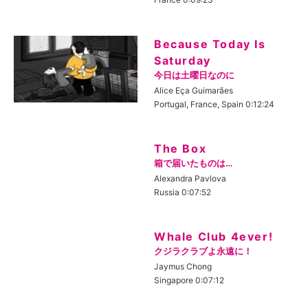
Because Today Is
Saturday
今日は土曜日なのに
Alice Eça Guimarães
Portugal, France, Spain 0:12:24
The Box
箱で届いたものは…
Alexandra Pavlova
Russia 0:07:52
Whale Club 4ever!
クジラクラブよ永遠に！
Jaymus Chong
Singapore 0:07:12