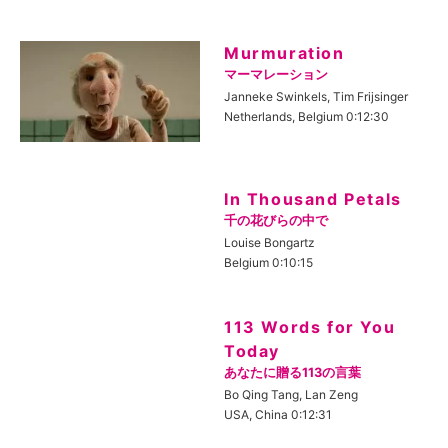
Murmuration
マーマレーション
Janneke Swinkels, Tim Frijsinger
Netherlands, Belgium 0:12:30
In Thousand Petals
千の花びらの中で
Louise Bongartz
Belgium 0:10:15
113 Words for You
Today
あなたに贈る113の言葉
Bo Qing Tang, Lan Zeng
USA, China 0:12:31