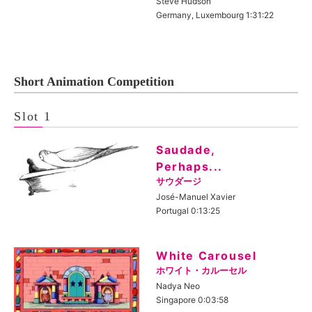
Steve Hudson
Germany, Luxembourg 1:31:22
Short Animation Competition
Slot 1
Saudade,
Perhaps...
サウダージ
José-Manuel Xavier
Portugal 0:13:25
White Carousel
ホワイト・カルーセル
Nadya Neo
Singapore 0:03:58