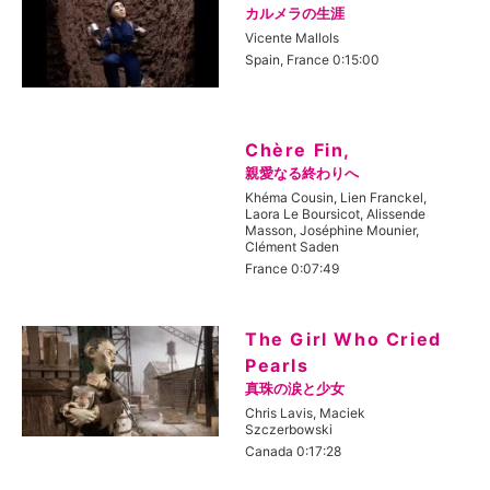
カルメラの生涯
Vicente Mallols
Spain, France 0:15:00
Chère Fin,
親愛なる終わりへ
Khéma Cousin, Lien Franckel,
Laora Le Boursicot, Alissende
Masson, Joséphine Mounier,
Clément Saden
France 0:07:49
The Girl Who Cried
Pearls
真珠の涙と少女
Chris Lavis, Maciek
Szczerbowski
Canada 0:17:28