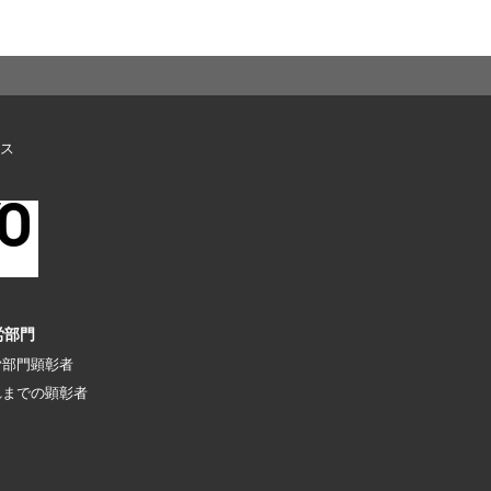
ス
労部門
労部門顕彰者
れまでの顕彰者