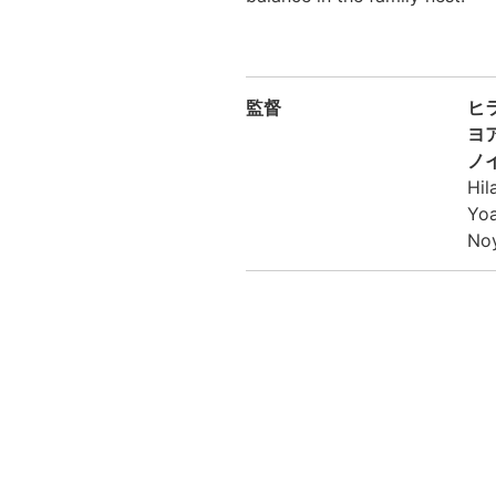
監督
ヒ
ヨ
ノ
Hil
Yoa
No