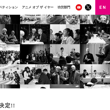
ペティション
アニメ オブ ザ イヤー
功労部門
決定!!