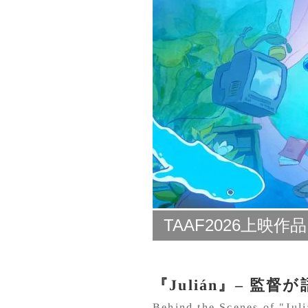
TAAF2026上映作品
『Julián』– 監督
Behind the Scenes of "Jul