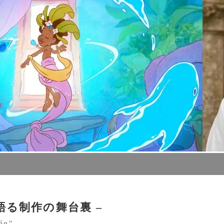
が語る制作の舞台裏 –
ián"