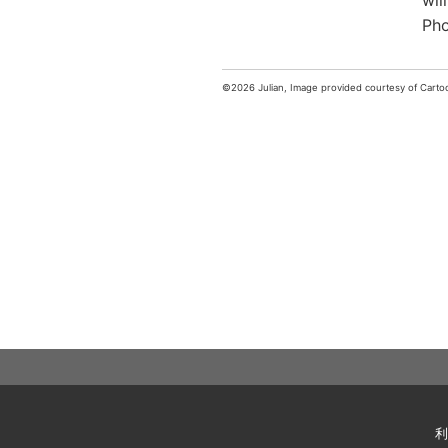
wil
Pho
©2026 Julian, Image provided courtesy of Carto
利