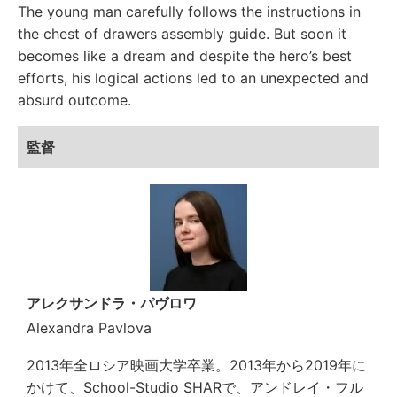
The young man carefully follows the instructions in
the chest of drawers assembly guide. But soon it
becomes like a dream and despite the hero’s best
efforts, his logical actions led to an unexpected and
absurd outcome.
監督
アレクサンドラ・パヴロワ
Alexandra Pavlova
2013年全ロシア映画大学卒業。2013年から2019年に
かけて、School-Studio SHARで、アンドレイ・フル