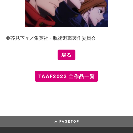
©芥見下々／集英社・呪術廻戦製作委員会
戻る
TAAF2022 全作品一覧
PAGETOP