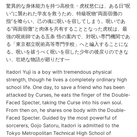
驚異的な身体能力を持つ高校生・虎杖悠仁は、ある日“呪
い”に襲われた学友を救うため、特級呪物“両面宿儺の
指”を喰らい、己の魂に呪いを宿してしまう。呪いであ
る“両面宿儺”と肉体を共有することとなった虎杖は、最
強の呪術師である五条 悟の案内で、対呪い専門機関であ
る「東京都立呪術高等専門学校」へと編入することにな
る。呪いを祓うべく呪いを宿した少年の後戻りのできな
い、壮絶な物語が廻りだす―
Itadori Yuji is a boy with tremendous physical
strength, though he lives a completely ordinary high
school life. One day, to save a friend who has been
attacked by Curses, he eats the finger of the Double-
Faced Specter, taking the Curse into his own soul.
From then on, he shares one body with the Double-
Faced Specter. Guided by the most powerful of
sorcerers, Gojo Satoru, Itadori is admitted to the
Tokyo Metropolitan Technical High School of