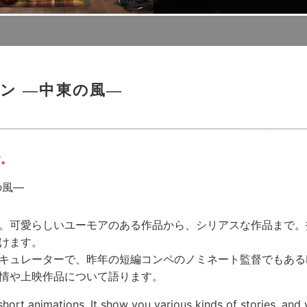
ン —中東の風—
す。
の風—
。可愛らしいユーモアのある作品から、シリアスな作品まで。
けます。
レーターで、昨年の短編コンペのノミネート監督でもあるElika 
情や上映作品について語ります。
short animations. It show you various kinds of stories, and