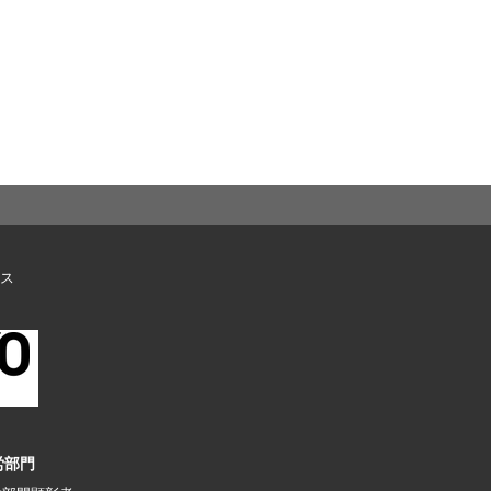
ス
労部門