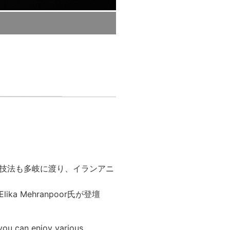
技法も多岐に渡り、イランアニ
Mehranpoor氏が登壇
 you can enjoy various