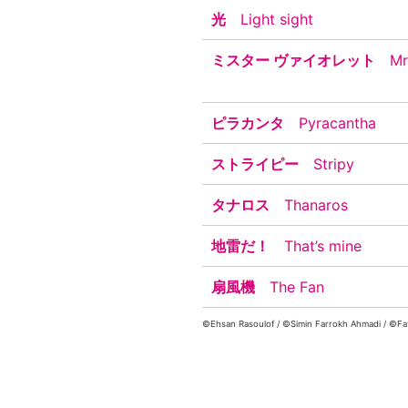
光
Light sight
ミスター ヴァイオレット
Mr.
ピラカンタ
Pyracantha
ストライピー
Stripy
タナロス
Thanaros
地雷だ！
That’s mine
扇風機
The Fan
©Ehsan Rasoulof / ©Simin Farrokh Ahmadi / ©F