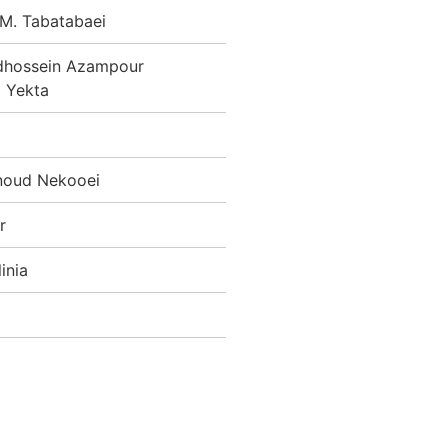
abatabaei
ein Azampour
Yekta
d Nekooei
r
nia