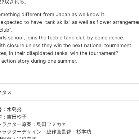
び戻される。
omething different from Japan as we know it.
e expected to have “tank skills” as well as flower arrangeme
club”.
irls school, joins the feeble tank club by coincidence.
ith closure unless they win the next national tournament.
s, in their dilapidated tanks, win the tournament?
 action story during one summer.
クタス
督：水島努
本：吉田玲子
ャラクター原案：島田フミカネ
ャラクターデザイン・総作画監督：杉本功