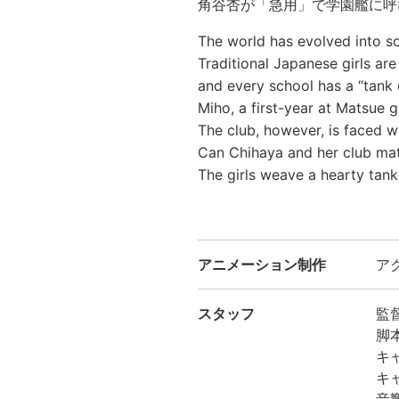
角谷杏が「急用」で学園艦に呼
The world has evolved into s
Traditional Japanese girls ar
and every school has a “tank 
Miho, a first-year at Matsue g
The club, however, is faced w
Can Chihaya and her club mate
The girls weave a hearty tank
アニメーション制作
ア
スタッフ
監
脚
キ
キ