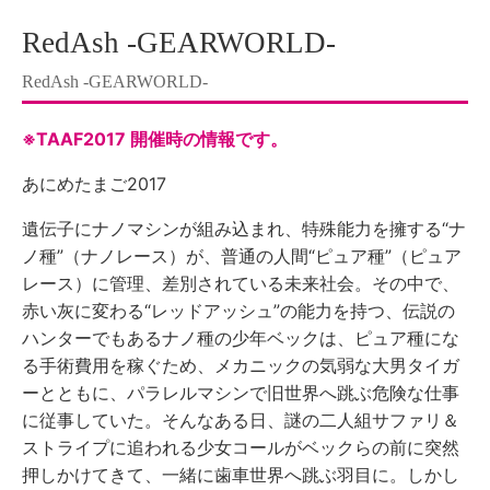
RedAsh -GEARWORLD-
RedAsh -GEARWORLD-
※TAAF2017 開催時の情報です。
あにめたまご2017
遺伝子にナノマシンが組み込まれ、特殊能力を擁する“ナ
ノ種”（ナノレース）が、普通の人間“ピュア種”（ピュア
レース）に管理、差別されている未来社会。その中で、
赤い灰に変わる“レッドアッシュ”の能力を持つ、伝説の
ハンターでもあるナノ種の少年ベックは、ピュア種にな
る手術費用を稼ぐため、メカニックの気弱な大男タイガ
ーとともに、パラレルマシンで旧世界へ跳ぶ危険な仕事
に従事していた。そんなある日、謎の二人組サファリ＆
ストライプに追われる少女コールがベックらの前に突然
押しかけてきて、一緒に歯車世界へ跳ぶ羽目に。しかし