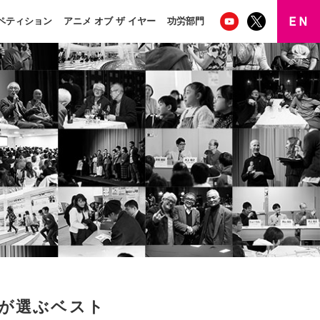
ペティション
アニメ オブ ザ イヤー
功労部門
なが選ぶベスト