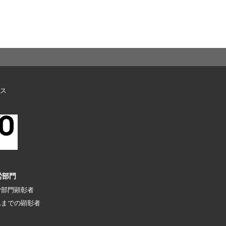
ス
労部門
労部門顕彰者
れまでの顕彰者