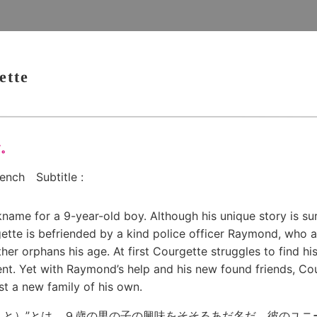
ette
す。
nch Subtitle :
kname for a 9-year-old boy. Although his unique story is surp
ette is befriended by a kind police officer Raymond, who 
er orphans his age. At first Courgette struggles to find his 
nt. Yet with Raymond’s help and his new found friends, Cou
ast a new family of his own.
こと）”とは、９歳の男の子の興味をそそるあだ名だ。彼のユニ