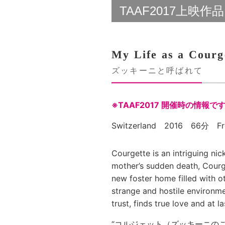
TAAF2017上映作品
My Life as a Courg
ズッキーニと呼ばれて
※TAAF2017 開催時の情報で
Switzerland 2016 66分 Fre
Courgette is an intriguing nic
mother’s sudden death, Courg
new foster home filled with oth
strange and hostile environme
trust, finds true love and at l
“コルジェット（ズッキーニの