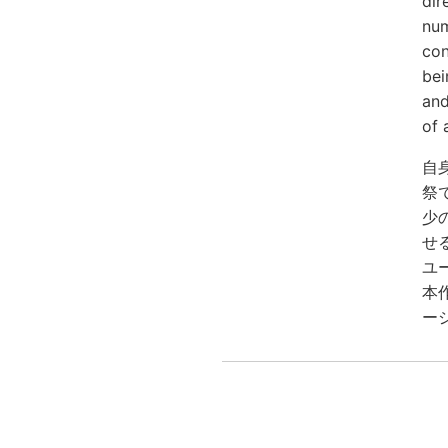
dir
num
con
bei
and
of 
自
祭で
少
せ
ユ
本作
ー