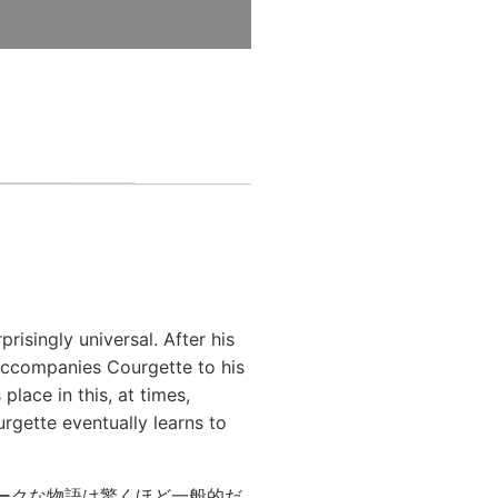
risingly universal. After his
accompanies Courgette to his
place in this, at times,
rgette eventually learns to
ークな物語は驚くほど一般的だ