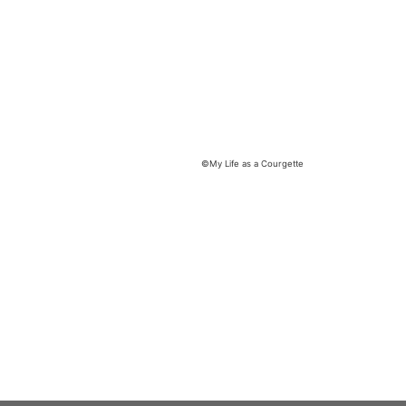
©My Life as a Courgette