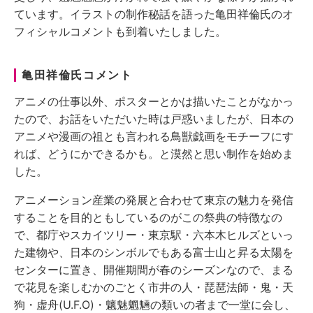
ています。イラストの制作秘話を語った亀田祥倫氏のオ
フィシャルコメントも到着いたしました。
亀田祥倫氏コメント
アニメの仕事以外、ポスターとかは描いたことがなかっ
たので、お話をいただいた時は戸惑いましたが、日本の
アニメや漫画の祖とも言われる鳥獣戯画をモチーフにす
れば、どうにかできるかも。と漠然と思い制作を始めま
した。
アニメーション産業の発展と合わせて東京の魅力を発信
することを目的ともしているのがこの祭典の特徴なの
で、都庁やスカイツリー・東京駅・六本木ヒルズといっ
た建物や、日本のシンボルでもある富士山と昇る太陽を
センターに置き、開催期間が春のシーズンなので、まる
で花見を楽しむかのごとく市井の人・琵琶法師・鬼・天
狗・虚舟(U.F.O)・魑魅魍魎の類いの者まで一堂に会し、