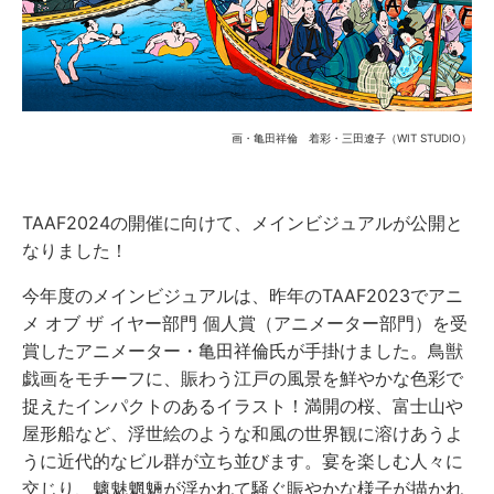
画・亀田祥倫 着彩・三田遼子（WIT STUDIO）
TAAF2024の開催に向けて、メインビジュアルが公開と
なりました！
今年度のメインビジュアルは、昨年のTAAF2023でアニ
メ オブ ザ イヤー部門 個人賞（アニメーター部門）を受
賞したアニメーター・亀田祥倫氏が手掛けました。鳥獣
戯画をモチーフに、賑わう江戸の風景を鮮やかな色彩で
捉えたインパクトのあるイラスト！満開の桜、富士山や
屋形船など、浮世絵のような和風の世界観に溶けあうよ
うに近代的なビル群が立ち並びます。宴を楽しむ人々に
交じり、魑魅魍魎が浮かれて騒ぐ賑やかな様子が描かれ