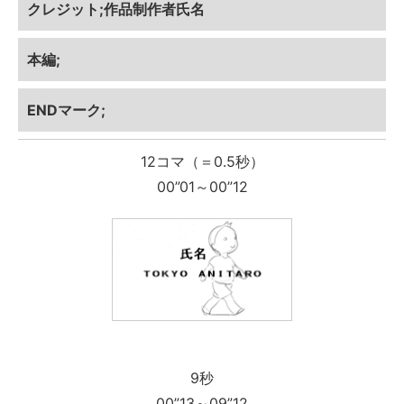
クレジット;作品制作者氏名
本編;
ENDマーク;
12コマ（＝0.5秒）
00”01～00”12
9秒
00”13～09”12